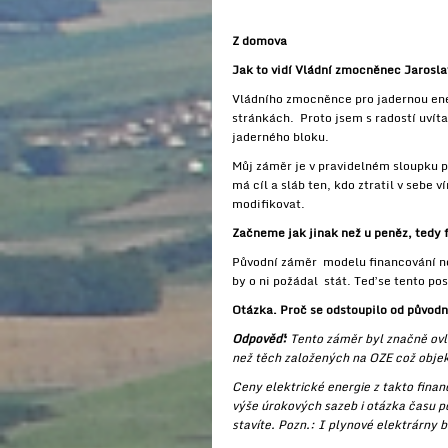
Z domova
Jak to vidí Vládní zmocněnec Jarosla
Vládního zmocněnce pro jadernou ene
stránkách. Proto jsem s radostí uví
jaderného bloku.
Můj záměr je v pravidelném sloupku po
má cíl a sláb ten, kdo ztratil v sebe
modifikovat.
Začneme jak jinak než u peněz, tedy 
Původní záměr modelu financování nov
by o ni požádal stát. Teď se tento po
Otázka. Proč se odstoupilo od původn
Odpověď:
Tento záměr byl značně ovliv
než těch založených na OZE což objekt
Ceny elektrické energie z takto fina
výše úrokových sazeb i otázka času po
stavíte. Pozn.: I plynové elektrárny