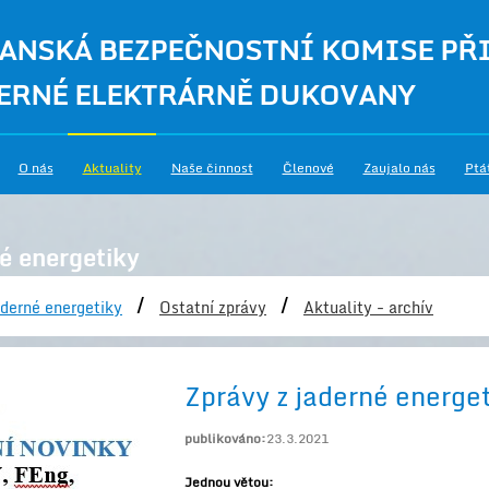
ANSKÁ BEZPEČNOSTNÍ KOMISE PŘ
ERNÉ ELEKTRÁRNĚ DUKOVANY
O nás
Aktuality
Naše činnost
Členové
Zaujalo nás
Ptá
é energetiky
/
/
derné energetiky
Ostatní zprávy
Aktuality - archív
Zprávy z jaderné energe
publikováno:
23.3.2021
Jednou větou: