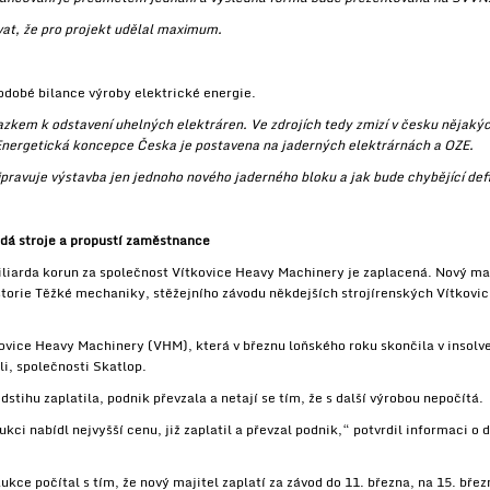
vat, že pro projekt udělal maximum.
odobé bilance výroby elektrické energie.
ávazkem k odstavení uhelných elektráren. Ve zdrojích tedy zmizí v česku nějak
nergetická koncepce Česka je postavena na jaderných elektrárnách a OZE.
řipravuje výstavba jen jednoho nového jaderného bloku a jak bude chybějící def
dá stroje a propustí zaměstnance
iliarda korun za společnost Vítkovice Heavy Machinery je zaplacená. Nový maj
torie Těžké mechaniky, stěžejního závodu někdejších strojírenských Vítkovic,
ovice Heavy Machinery (VHM), která v březnu loňského roku skončila v insolv
i, společnosti Skatlop.
dstihu zaplatila, podnik převzala a netají se tím, že s další výrobou nepočítá.
ukci nabídl nejvyšší cenu, již zaplatil a převzal podnik,“ potvrdil informaci 
ce počítal s tím, že nový majitel zaplatí za závod do 11. března, na 15. bře