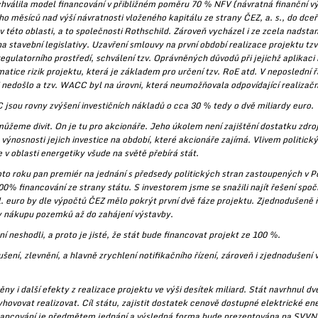
chválila model financování v přibližném poměru 70 % NFV (návratná finanční vý
ho měsíců nad výší návratnosti vloženého kapitálu ze strany ČEZ, a. s., do dceř
v této oblasti, a to společnosti Rothschild. Zároveň vycházel i ze zcela nadst
na stavební legislativy. Uzavření smlouvy na první období realizace projektu tz
a regulatorního prostředí, schválení tzv. Oprávněných důvodů při jejichž aplikaci
atice rizik projektu, která je základem pro určení tzv. RoE atd. V neposlední ř
 nedošlo a tzv. WACC byl na úrovni, která neumožňovala odpovídající realizač
ou rovny zvýšení investičních nákladů o cca 30 % tedy o dvě miliardy euro.
emůžeme divit. On je tu pro akcionáře. Jeho úkolem není zajištění dostatku zdro
u výnosnosti jejich investice na období, které akcionáře zajímá. Vlivem politick
v oblasti energetiky všude na světě přebírá stát.
to roku pan premiér na jednání s předsedy politických stran zastoupených v 
% financování ze strany státu. S investorem jsme se snažili najít řešení spoč
. euro by dle výpočtů ČEZ mělo pokrýt první dvě fáze projektu. Zjednodušeně 
y nákupu pozemků až do zahájení výstavby.
 neshodli, a proto je jisté, že stát bude financovat projekt ze 100 %.
ní, zlevnění, a hlavně zrychlení notifikačního řízení, zároveň i zjednodušení
ěny i další efekty z realizace projektu ve výši desítek miliard. Stát navrhnul d
yhovovat realizovat. Cíl státu, zajistit dostatek cenově dostupné elektrické en
ancování je předmětem jednání a výsledná forma bude prezentována na SVVN