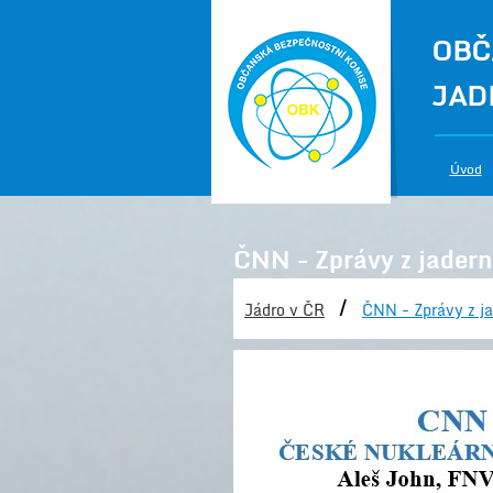
OBČ
JAD
Úvod
ČNN - Zprávy z jadern
/
Jádro v ČR
ČNN - Zprávy z ja