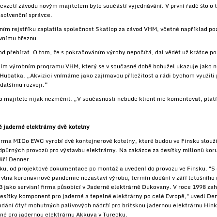
převzetí závodu novým majitelem bylo součástí vyjednávání. V první řadě šlo o 
nsolvenční správce.
ním rejstříku zaplatila společnost Skatlop za závod VHM, včetně například po
vnímu březnu.
d přebírat. O tom, že s pokračováním výroby nepočítá, dal vědět už krátce po 
ím výrobním programu VHM, který se v současné době bohužel ukazuje jako ner
Hubatka. „Akvizici vnímáme jako zajímavou příležitost a rádi bychom využili 
a dalšímu rozvoji.“
 majitele nijak nezměnil. „V současnosti nebude klient nic komentovat, platí
 jaderné elektrárny dvě kotelny
firma MICo EWC vyrobí dvě kontejnerové kotelny, které budou ve Finsku sloužit
dpůrných provozů pro výstavbu elektrárny. Na zakázce za desítky milionů kor
iří Denner.
ku, od projektové dokumentace po montáž a uvedení do provozu ve Finsku. "S
 vlna koronavirové pandemie nezastaví výrobu, termín dodání v září letošního 
 jako servisní firma působící v Jaderné elektrárně Dukovany. V roce 1998 zahá
desítky komponent pro jaderné a tepelné elektrárny po celé Evropě," uvedl De
dání čtyř mohutných palivových nádrží pro britskou jadernou elektrárnu Hinkl
né pro jadernou elektrárnu Akkuya v Turecku.