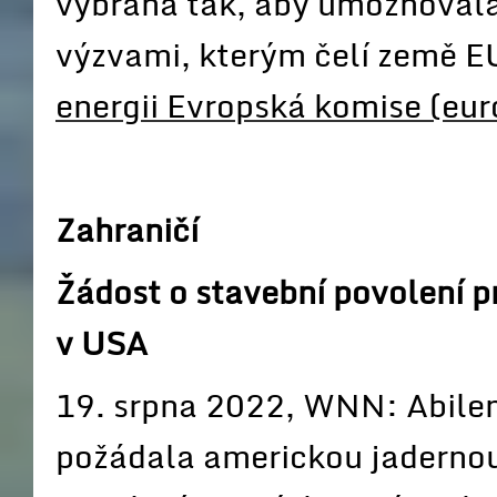
vybrána tak, aby umožňovala 
výzvami, kterým čelí země E
energii Evropská komise (eur
Zahraničí
Žádost o stavební povolení p
v USA
19. srpna 2022, WNN: Abilen
požádala americkou jadernou