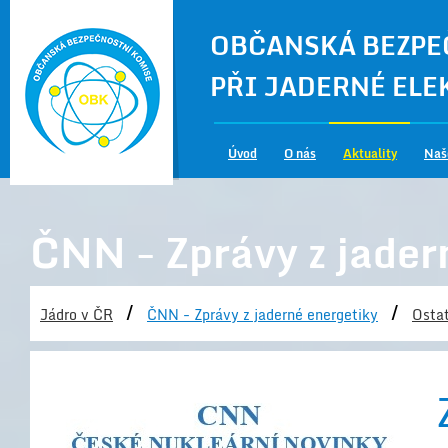
OBČANSKÁ BEZPE
PŘI JADERNÉ EL
Úvod
O nás
Aktuality
Naš
ČNN - Zprávy z jader
/
/
Jádro v ČR
ČNN - Zprávy z jaderné energetiky
Ostat