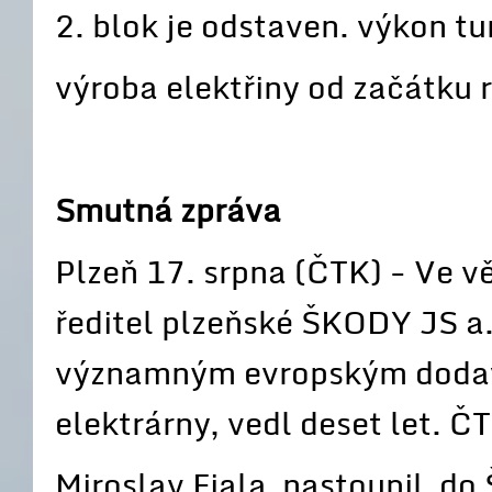
2. blok je odstaven. výkon t
výroba elektřiny od začátku
Smutná zpráva
Plzeň 17. srpna (ČTK) - Ve v
ředitel plzeňské ŠKODY JS a.s
významným evropským dodavat
elektrárny, vedl deset let. Č
Miroslav Fiala nastoupil do