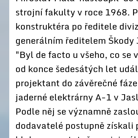
strojní fakulty v roce 1968.
konstruktéra po ředitele div
generálním ředitelem Škody J
"Byl de facto u všeho, co se
od konce šedesátých let událo
projektant do závěrečné fáz
jaderné elektrárny A-1 v Jas
Podle něj se významně zaslouž
dodavatelé postupně získali