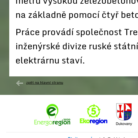
metrů vysokou železobetonov
na základně pomocí čtyř be
Práce provádí společnost Tre
inženýrské divize ruské stát
elektrárnu staví.
zpět na hlavní stranu