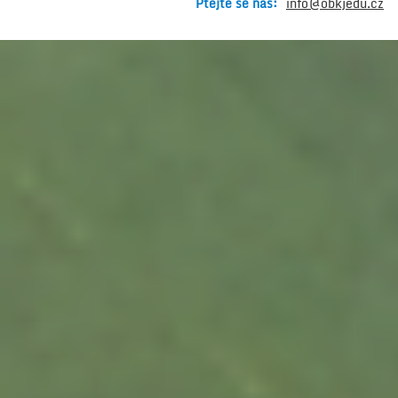
Ptejte se nás:
info@obkjedu.cz