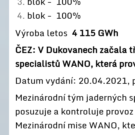
blok - 100%
blok - 100%
Výroba letos
4 115 GWh
ČEZ: V Dukovanech začala tř
specialistů WANO, která prově
Datum vydání: 20.04.2021, p
Mezinárodní tým jaderných sp
posuzuje a kontroluje provo
Mezinárodní mise WANO, kter