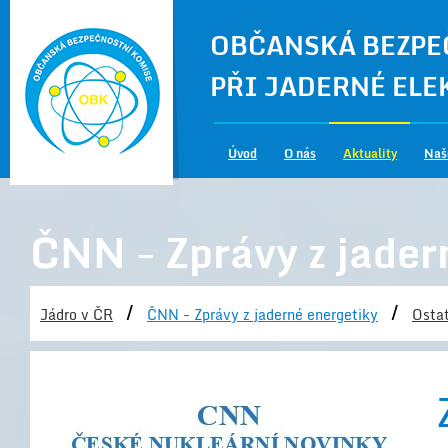
OBČANSKÁ BEZPE
PŘI JADERNÉ EL
Úvod
O nás
Aktuality
Naš
ČNN - Zprávy z jader
/
/
Jádro v ČR
ČNN - Zprávy z jaderné energetiky
Ostat