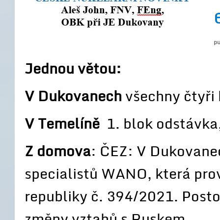
pu
Jednou větou:
V Dukovanech
všechny čtyři
V Temelíně
1. blok odstávka,
Z domova
: ČEZ: V Dukovanec
specialistů WANO, která prov
republiky č. 394/2021. Posto
změny vztahů s Ruskem.