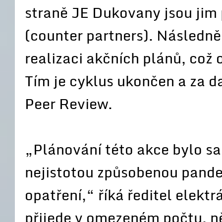
straně JE Dukovany jsou jim 
(counter partners). Následně
realizaci akčních plánů, což
Tím je cyklus ukončen a za d
Peer Review.
„Plánování této akce bylo s
nejistotou způsobenou pande
opatření,“ říká ředitel ele
přijede v omezeném počtu, n