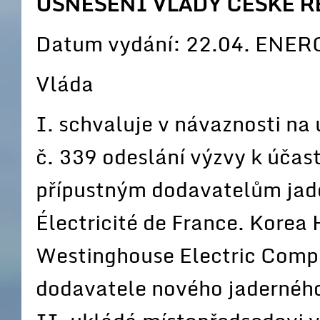
USNESENÍ VLÁDY ČESKÉ RE
Datum vydání: 22.04. ENERG
Vláda
I. schvaluje v návaznosti na
č. 339 odeslání výzvy k účas
přípustným dodavatelům jade
Électricité de France. Kore
Westinghouse Electric Compa
dodavatele nového jaderného