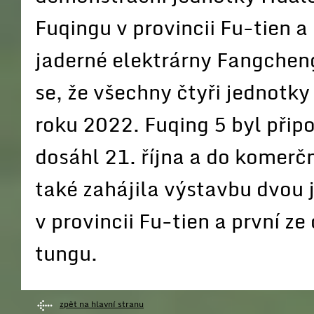
Fuqingu v provincii Fu-tien a
jaderné elektrárny Fangchen
se, že všechny čtyři jednotky
roku 2022. Fuqing 5 byl připoj
dosáhl 21. října a do komerč
také zahájila výstavbu dvou
v provincii Fu-tien a první z
tungu.
zpět na hlavní stranu