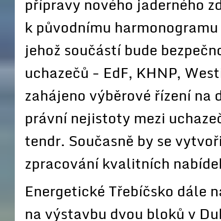
přípravy nového jaderného zd
k původnímu harmonogramu tí
jehož součástí bude bezpečno
uchazečů - EdF, KHNP, Westi
zahájeno výběrové řízení na 
právní nejistoty mezi uchazeč
tendr. Současně by se vytvoř
zpracování kvalitních nabíde
Energetické Třebíčsko dále n
na výstavbu dvou bloků v Du