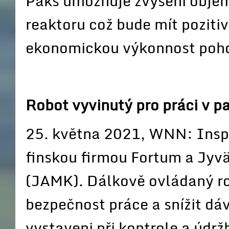
Paks umožňuje zvýšení objemu
reaktoru což bude mít poziti
ekonomickou výkonnost poho
Robot vyvinutý pro práci v p
25. května 2021, WNN: Inspek
finskou firmou Fortum a Jyvä
(JAMK). Dálkově ovládaný ro
bezpečnost práce a snížit dá
vystaveni při kontrole a údrž