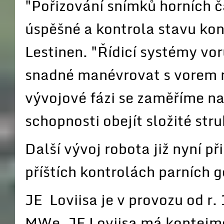
"Pořizování snímků horních č
úspěšné a kontrola stavu kon
Lestinen. "Řídicí systémy vo
snadné manévrovat s vorem n
vývojové fázi se zaměříme na 
schopnosti obejít složité str
Další vývoj robota již nyní p
příštích kontrolách parních 
JE Loviisa je v provozu od r
MWe. JE Loviisa má kontejm