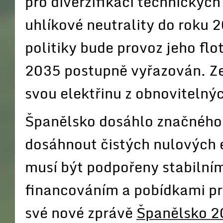
pro diverzifikaci technickýc
uhlíkové neutrality do roku 
politiky bude provoz jeho flo
2035 postupně vyřazován. Zem
svou elektřinu z obnovitelný
Španělsko dosáhlo značného 
dosáhnout čistých nulových e
musí být podpořeny stabilní
financováním a pobídkami pr
své nové zprávě
Španělsko 2