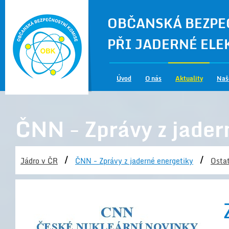
OBČANSKÁ BEZPE
PŘI JADERNÉ EL
Úvod
O nás
Aktuality
Naš
ČNN - Zprávy z jader
/
/
Jádro v ČR
ČNN - Zprávy z jaderné energetiky
Ostat