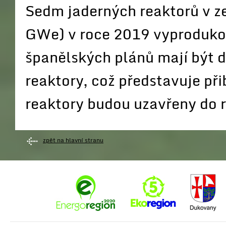
Sedm jaderných reaktorů v z
GWe) v roce 2019 vyprodukov
španělských plánů mají být d
reaktory, což představuje při
reaktory budou uzavřeny do 
zpět na hlavní stranu