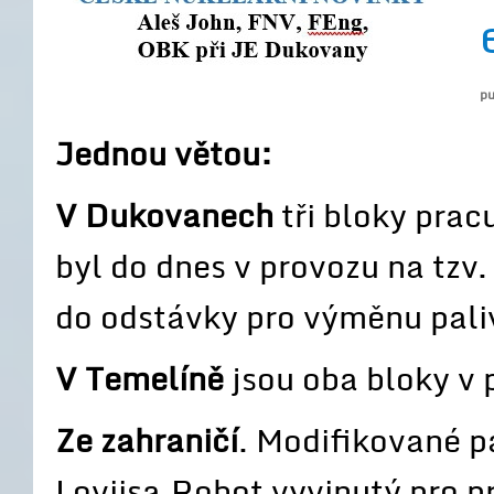
pu
Jednou větou:
V Dukovanech
tři bloky prac
byl do dnes v provozu na tzv
do odstávky pro výměnu pali
V Temelíně
jsou oba bloky v 
Ze zahraničí
. Modifikované p
Loviisa.Robot vyvinutý pro p