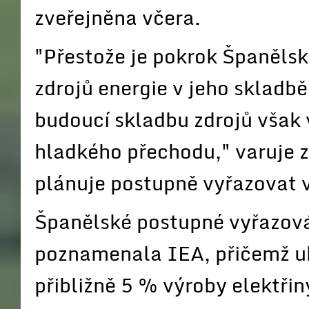
zveřejněna včera.
"Přestože je pokrok Španělsk
zdrojů energie v jeho skladb
budoucí skladbu zdrojů však 
hladkého přechodu," varuje 
plánuje postupně vyřazovat vý
Španělské postupné vyřazován
poznamenala IEA, přičemž uhl
přibližně 5 % výroby elektřin