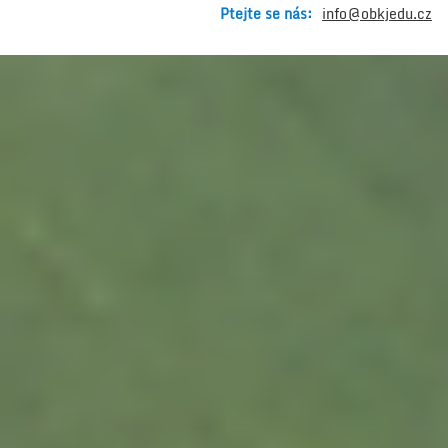
Ptejte se nás:
info@obkjedu.cz