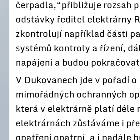
čerpadla,“přibližuje rozsah 
odstávky ředitel elektrárny 
zkontrolují například části p
systémů kontroly a řízení, d
napájení a budou pokračovat
V Dukovanech jde v pořadí o 
mimořádných ochranných opa
která v elektrárně platí déle
elektrárnách zůstáváme i př
opatření opatrní, a i nadále