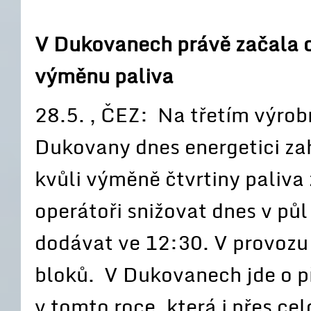
V Dukovanech právě začala o
výměnu paliva
28.5. , ČEZ: Na třetím výrob
Dukovany dnes energetici zah
kvůli výměně čtvrtiny paliva 
operátoři snižovat dnes v půl
dodávat ve 12:30. V provozu 
bloků. V Dukovanech jde o 
v tomto roce, která i přes c