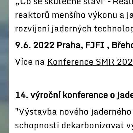
„Co se skutečně staví“– Reál
reaktorů menšího výkonu a ja
rozvíjení jaderných technolog
9.6. 2022 Praha, FJFI , Břeh
Více na
Konference SMR 20
14. výroční konference o ja
"Výstavba nového jaderného z
schopnosti dekarbonizovat vý