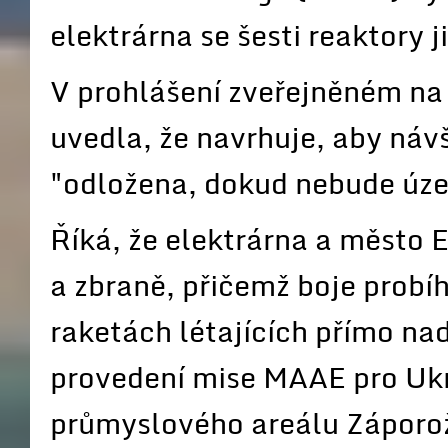
elektrárna se šesti reaktory 
V prohlášení zveřejněném n
uvedla, že navrhuje, aby ná
"odložena, dokud nebude úze
Říká, že elektrárna a město 
a zbraně, přičemž boje probíh
raketách létajících přímo nad
provedení mise MAAE pro Ukra
průmyslového areálu Záporož