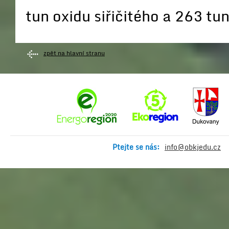
tun oxidu siřičitého a 263 tu
zpět na hlavní stranu
Ptejte se nás:
info@obkjedu.cz