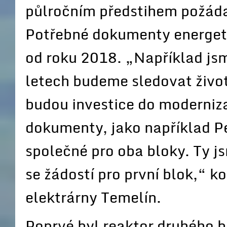
půlročním předstihem požáda
Potřebné dokumenty energeti
od roku 2018. „Například jsme
letech budeme sledovat život
budou investice do moderniza
dokumenty, jako například P
společné pro oba bloky. Ty j
se žádostí pro první blok,“ k
elektrárny Temelín.
Poprvé byl reaktor druhého 