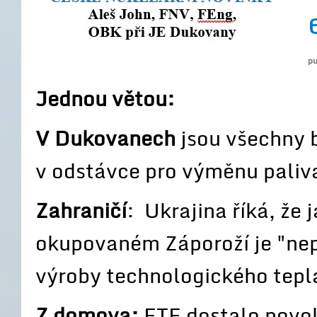
pu
Jednou větou:
V Dukovanech
jsou všechny 
v odstávce pro výměnu paliv
Zahraničí
: Ukrajina říká, že
okupovaném Záporoží je "nep
výroby technologického tepl
Z domova:
ETE dostalo povol