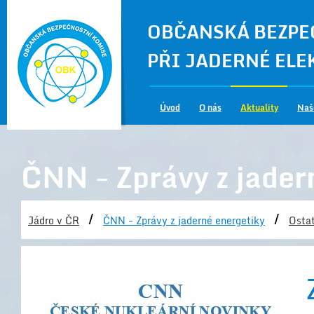
OBČANSKÁ BEZPE
PŘI JADERNÉ EL
Úvod
O nás
Aktuality
Naš
ČNN - Zprávy z jader
/
/
Jádro v ČR
ČNN - Zprávy z jaderné energetiky
Ostat