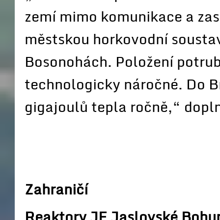
zemí mimo komunikace a zas
městskou horkovodní soustavu
Bosonohách. Položení potrubí
technologicky náročné. Do B
gigajoulů tepla ročně,“ dopl
Zahraničí
Reaktory JE Jaslovské Bohu