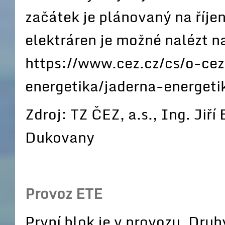
začátek je plánovaný na říje
elektráren je možné nalézt 
https://www.cez.cz/cs/o-cez
energetika/jaderna-energeti
Zdroj: TZ ČEZ, a.s., Ing. Jiří
Dukovany
Provoz ETE
První blok je v provozu. Dru