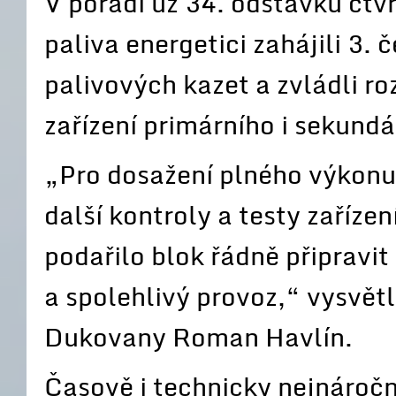
V pořadí už 34. odstávku čt
paliva energetici zahájili 3.
palivových kazet a zvládli roz
zařízení primárního i sekund
„Pro dosažení plného výkonu
další kontroly a testy zaříze
podařilo blok řádně připravit
a spolehlivý provoz,“ vysvětl
Dukovany Roman Havlín.
Časově i technicky nejnáročn