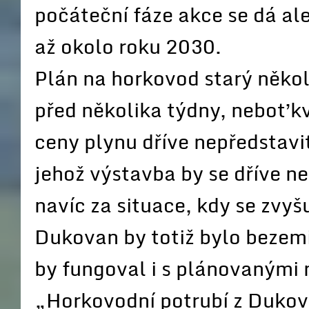
počáteční fáze akce se dá al
až okolo roku 2030.
Plán na horkovod starý někol
před několika týdny, neboť k
ceny plynu dříve nepředstavi
jehož výstavba by se dříve nev
navíc za situace, kdy se zvyš
Dukovan by totiž bylo bezemi
by fungoval i s plánovanými 
„Horkovodní potrubí z Dukov