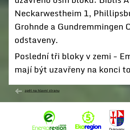
Neckarwestheim 1, Phillipsb
Grohnde a Gundremmingen C b
odstaveny.
Poslední tři bloky v zemi - 
mají být uzavřeny na konci t
zpět na hlavní stranu