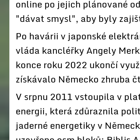
online po jejich plánované o
"dávat smysl", aby byly zaji
Po havárii v japonské elektr
vláda kancléřky Angely Merke
konce roku 2022 ukončí využí
získávalo Německo zhruba čtv
V srpnu 2011 vstoupila v pla
energii, která zdůraznila pol
jaderné energetiky v Německ
uzavřeno osm bloků: Biblis A