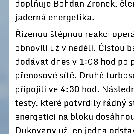
doplňuje Bohdan Zronek, člen
jaderná energetika.
Řízenou štěpnou reakci operá
obnovili už v neděli. Čistou 
dodávat dnes v 1:08 hod po p
přenosové sítě. Druhé turbos
připojili ve 4:30 hod. Násle
testy, které potvrdily řádný 
energetici na bloku dosáhnou
Dukovany už jen jedna odstávk