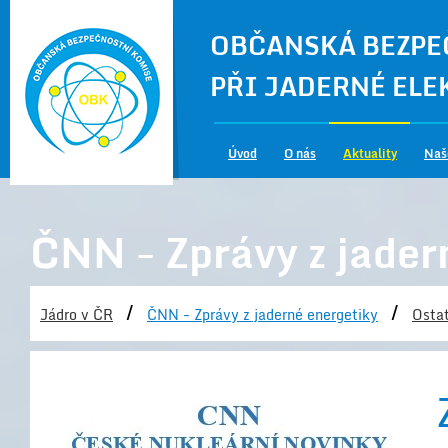
OBČANSKÁ BEZPE
PŘI JADERNÉ EL
Úvod
O nás
Aktuality
Naš
ČNN - Zprávy z jader
/
/
Jádro v ČR
ČNN - Zprávy z jaderné energetiky
Ostat