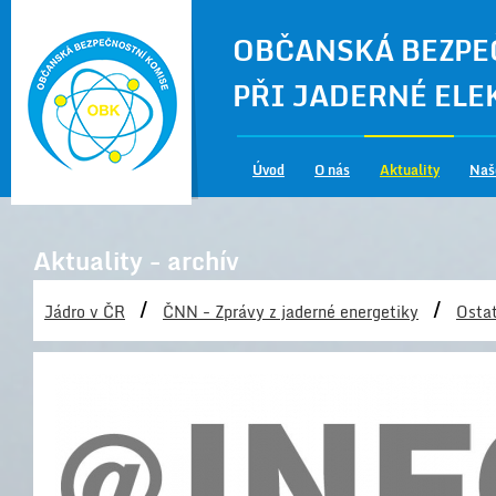
OBČANSKÁ BEZPE
PŘI JADERNÉ EL
Úvod
O nás
Aktuality
Naš
Aktuality - archív
/
/
Jádro v ČR
ČNN - Zprávy z jaderné energetiky
Ostat