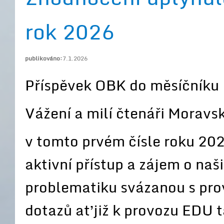
rok 2026
publikováno:
7.1.2026
Příspěvek OBK do měsíčník
Vážení a milí čtenáři Morav
v tomto prvém čísle roku 20
aktivní přístup a zájem o naš
problematiku svázanou s pr
dotazů ať již k provozu EDU 