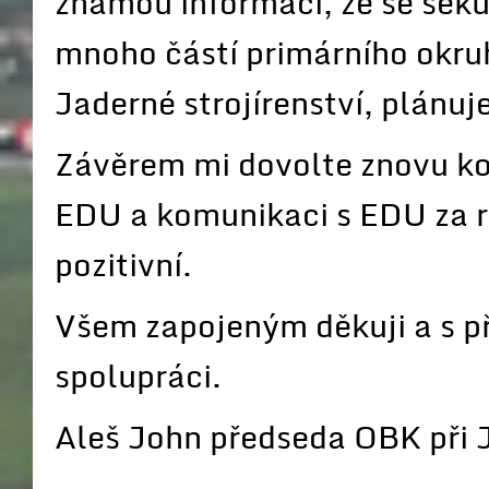
známou informaci, že se seku
mnoho částí primárního okruh
Jaderné strojírenství, plánu
Závěrem mi dovolte znovu ko
EDU a komunikaci s EDU za r
pozitivní.
Všem zapojeným děkuji a s p
spolupráci.
Aleš John předseda OBK při