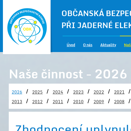
OBČANSKÁ BEZPE
PŘI JADERNÉ EL
Úvod
O nás
Aktuality
Naš
Naše činnost - 2026
/
/
/
/
/
/
2026
2025
2024
2023
2022
2021
/
/
/
/
/
/
2013
2012
2011
2010
2009
2008
Zhodnocení uplynul