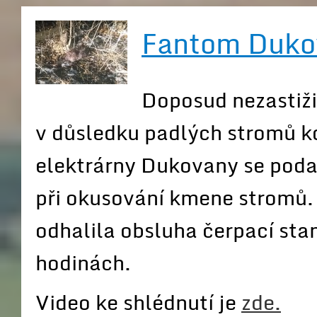
Fantom Dukova
Doposud nezastiži
v důsledku padlých stromů k
elektrárny Dukovany se podař
při okusování kmene stromů. 
odhalila obsluha čerpací stan
hodinách.
Video ke shlédnutí je
zde.