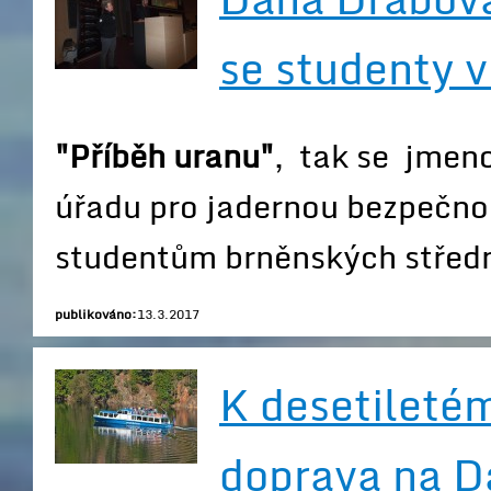
se studenty v
"Příběh uranu"
, tak se jmen
úřadu pro jadernou bezpečnos
studentům brněnských středn
publikováno:
13.3.2017
K desetiletém
doprava na D