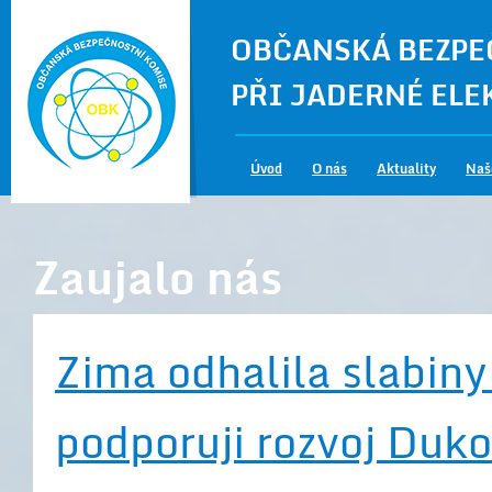
OBČANSKÁ BEZPE
PŘI JADERNÉ EL
Úvod
O nás
Aktuality
Naš
Zaujalo nás
Zima odhalila slabiny
podporuji rozvoj Duk