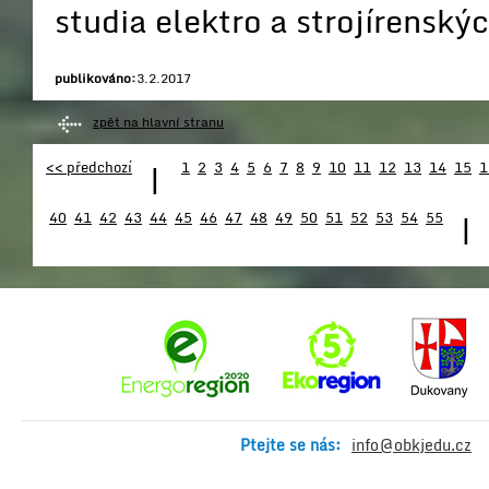
studia elektro a strojírensk
publikováno:
3.2.2017
zpět na hlavní stranu
<< předchozí
|
1
2
3
4
5
6
7
8
9
10
11
12
13
14
15
1
40
41
42
43
44
45
46
47
48
49
50
51
52
53
54
55
|
Ptejte se nás:
info@obkjedu.cz