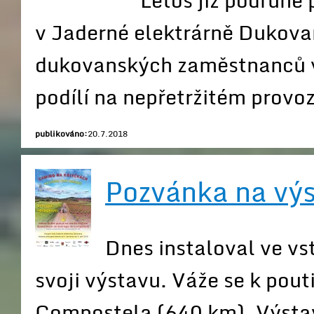
Letos již podruhé
v Jaderné elektrárně Dukovan
dukovanských zaměstnanců ve 
podílí na nepřetržitém provoz
publikováno:
20.7.2018
Pozvánka na výs
Dnes instaloval ve vs
svoji výstavu. Váže se k pou
Compostela (640 km). Výstava