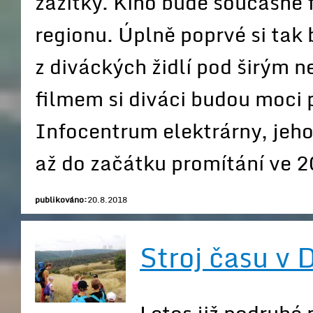
zážitky. Kino bude současně 
regionu. Úplně poprvé si tak 
z diváckých židlí pod širým n
filmem si diváci budou moci
Infocentrum elektrárny, jeho
až do začátku promítání ve 2
publikováno:
20.8.2018
Stroj času v