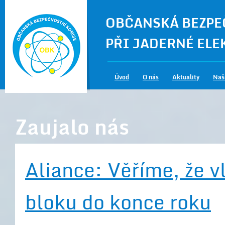
OBČANSKÁ BEZPE
PŘI JADERNÉ EL
Úvod
O nás
Aktuality
Naš
Zaujalo nás
Aliance: Věříme, že v
bloku do konce roku