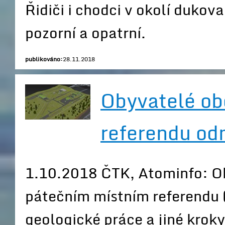
Řidiči i chodci v okolí dukov
pozorní a opatrní.
publikováno:
28.11.2018
Obyvatelé obc
referendu odm
1.10.2018 ČTK, Atominfo: Ob
pátečním místním referendu (
geologické práce a jiné kroky