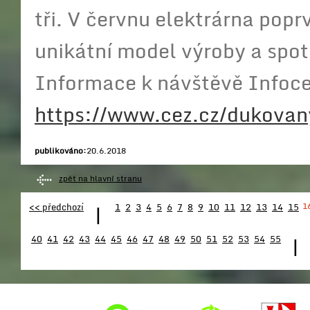
tři. V červnu elektrárna pop
unikátní model výroby a spot
Informace k návštěvě Infoce
https://www.cez.cz/dukovan
publikováno:
20.6.2018
zpět na hlavní stranu
<< předchozí
|
1
2
3
4
5
6
7
8
9
10
11
12
13
14
15
1
40
41
42
43
44
45
46
47
48
49
50
51
52
53
54
55
|