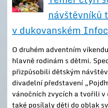
návštěvníků t
v dukovanském Infoc
O druhém adventním víkendu
hlavně rodinám s dětmi. Spec
přizpůsobili dětským návštěvn
divadelní představení „Pojďm
vánočních zvycích a tvořili 
také posílaly děti do oblak s